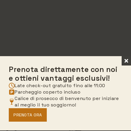
Prenota direttamente con noi
e ottieni vantaggi esclusivi!
Late check-out gratuito fino alle 11:00
Parcheggio coperto incluso
Calice di prosecco di benvenuto per iniziare
al meglio il tuo soggiorno!
ARIA
BOLLITORE
PRENOTA ORA
CONDIZIONATA
IN CAMERA
FREE
COLAZIONE